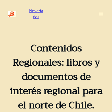
Saltar
al
Noveda
contenido
des
Contenidos
Regionales: libros y
documentos de
interés regional para
el norte de Chile.