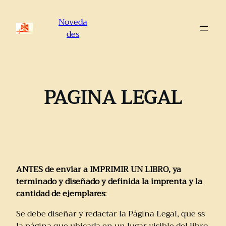
Saltar
al
Noveda
contenido
des
PAGINA LEGAL
ANTES de enviar a IMPRIMIR UN LIBRO, ya
terminado y diseñado y definida la imprenta y la
cantidad de ejemplares
:
Se debe diseñar y redactar la Página Legal, que ss
la página que ubicada en un lugar visible del libro,